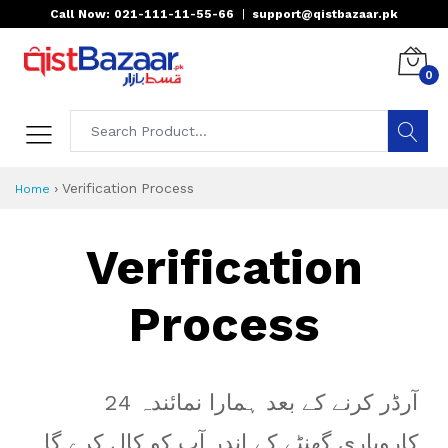
Call Now: 021-111-11-55-66
|
support@qistbazaar.pk
0
›
Verification Process
Home
Verification
Process
آرڈر کرنے کے بعد ہمارا نمائندہ 24
کاروباری گھنٹے کے اندر آپ کو کال کرے گا